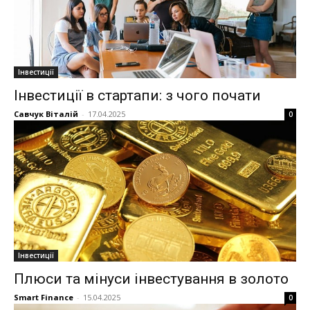
Інвестиції
Інвестиції в стартапи: з чого почати
Савчук Віталій
-
17.04.2025
0
Інвестиції
Плюси та мінуси інвестування в золото
Smart Finance
-
15.04.2025
0