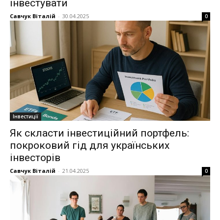
інвестувати
Савчук Віталій
-
30.04.2025
0
Інвестиції
Як скласти інвестиційний портфель:
покроковий гід для українських
інвесторів
Савчук Віталій
-
21.04.2025
0