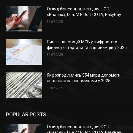
Огляд бізнес-додатків для ФОП:
«Вчасно», Diia, M.E.Doc, СОТА, EasyPay
31.07.2025
Ринок інвестицій МСБ у цифрах: хто
фінансує стартапи та підприємців у 2025
31.07.2025
Як розподілились $54 млрд допомоги:
аналітика за напрямками у 2025
31.07.2025
POPULAR POSTS
Огляд бізнес-додатків для ФОП:
«Вчасно», Diia, M.E.Doc, СОТА, EasyPay