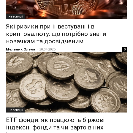
Інвестиції
Які ризики при інвестуванні в
криптовалюту: що потрібно знати
новачкам та досвідченим
Мельник Олена
-
30.04.2025
0
Інвестиції
ETF фонди: як працюють біржові
індексні фонди та чи варто в них