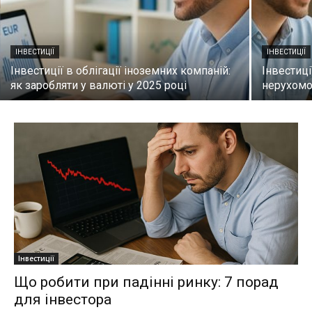
ІНВЕСТИЦІЇ
ІНВЕСТИЦІЇ
Інвестиції в облігації іноземних компаній:
Інвестиці
як заробляти у валюті у 2025 році
нерухомос
Інвестиції
Що робити при падінні ринку: 7 порад
для інвестора