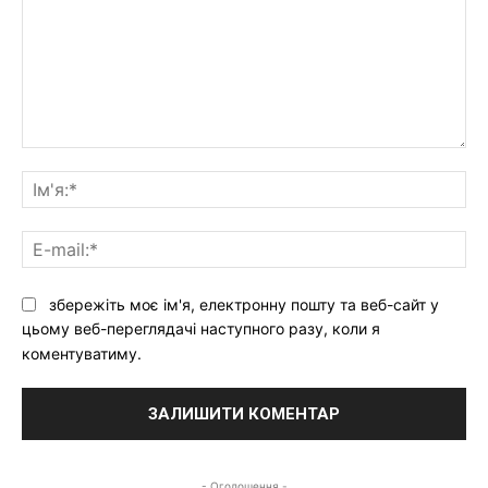
Ваш
коментар:
Ім'
E-
mai
збережіть моє ім'я, електронну пошту та веб-сайт у
цьому веб-переглядачі наступного разу, коли я
коментуватиму.
- Оголошення -