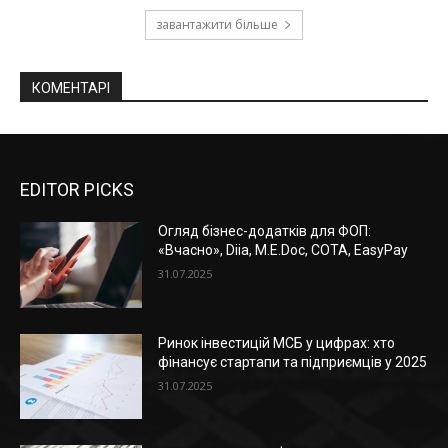
завантажити більше
КОМЕНТАРІ
EDITOR PICKS
Огляд бізнес-додатків для ФОП:
«Вчасно», Diia, M.E.Doc, СОТА, EasyPay
31.07.2025
Ринок інвестицій МСБ у цифрах: хто
фінансує стартапи та підприємців у 2025
31.07.2025