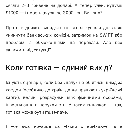
сягати 2–3 гривень на доларі. А тепер уяви: купуєш
$1000 — і переплачуєш до 3000 грн. Вигідно?
Проте в деяких випадках готівкова купівля дозволяє
уникнути банківських комісій, затримок на SWIFT або
проблем із обмеженнями на перекази. Але все
залежить від ситуації.
Коли готівка — єдиний вихід?
Існують сценарії, коли без «налу» не обійтись: виїзд за
кордон (особливо до країн, де не працюють українські
карти), великі розрахунки між фізичними особами,
інвестування в нерухомість. У таких випадках — так,
готівка може бути must-have.
І тут вже питання не тільки у вигідності, а в