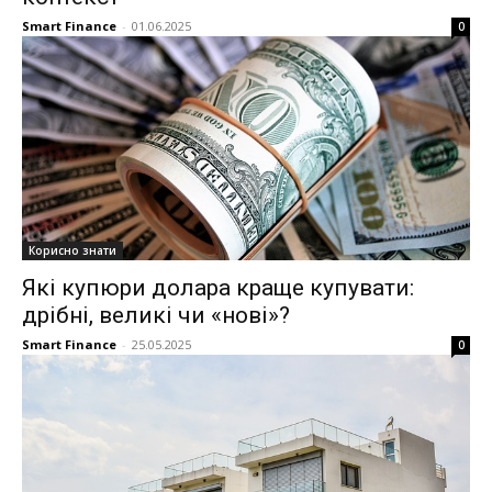
Smart Finance
-
01.06.2025
0
Корисно знати
Які купюри долара краще купувати:
дрібні, великі чи «нові»?
Smart Finance
-
25.05.2025
0