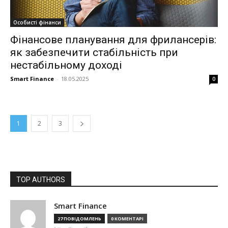
Особисті фінанси
Фінансове планування для фрилансерів:
як забезпечити стабільність при
нестабільному доході
Smart Finance
-
18.05.2025
0
1
2
3
TOP AUTHORS
Smart Finance
27 ПОВІДОМЛЕНЬ
0 КОМЕНТАРІ