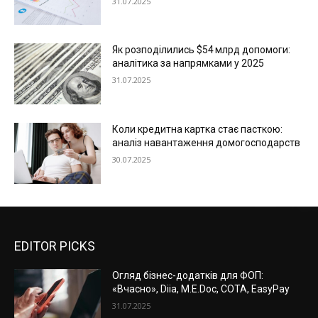
31.07.2025
Як розподілились $54 млрд допомоги:
аналітика за напрямками у 2025
31.07.2025
Коли кредитна картка стає пасткою:
аналіз навантаження домогосподарств
30.07.2025
EDITOR PICKS
Огляд бізнес-додатків для ФОП:
«Вчасно», Diia, M.E.Doc, СОТА, EasyPay
31.07.2025