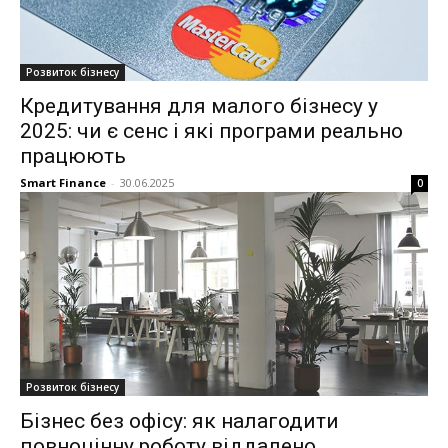
Розвиток бізнесу
Кредитування для малого бізнесу у
2025: чи є сенс і які програми реально
працюють
Smart Finance
-
30.06.2025
0
Розвиток бізнесу
Бізнес без офісу: як налагодити
повноцінну роботу віддалено