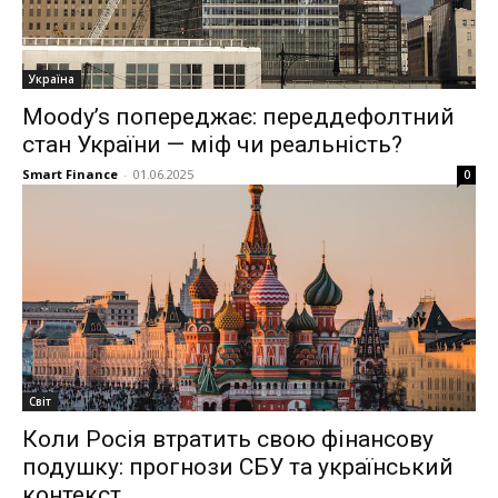
Україна
Moody’s попереджає: переддефолтний
стан України — міф чи реальність?
Smart Finance
-
01.06.2025
0
Світ
Коли Росія втратить свою фінансову
подушку: прогнози СБУ та український
контекст