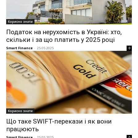
Корисно знати
Податок на нерухомість в Україні: хто,
скільки і за що платить у 2025 році
Smart Finance
-
25.05.2025
0
Корисно знати
Що таке SWIFT-перекази і як вони
працюють
Smart Finance
-
25.05.2025
0