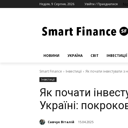
No
Неділя, 9 Серпня, 2026
Увійти / Приєднатися
НОВИНИ
УКРАЇНА
СВІТ
ІНВЕСТИЦІЇ
Smart Finance
Інвестиції
Як почати інвестувати з н
Інвестиції
Як почати інвест
Україні: покроко
Савчук Віталій
15.04.2025