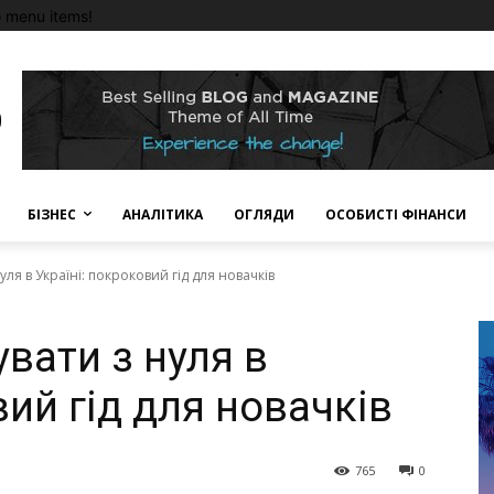
 menu items!
БІЗНЕС
АНАЛІТИКА
ОГЛЯДИ
ОСОБИСТІ ФІНАНСИ
уля в Україні: покроковий гід для новачків
увати з нуля в
вий гід для новачків
765
0