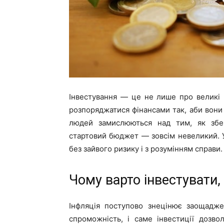
Інвестування — це не лише про великі г
розпоряджатися фінансами так, аби вони 
людей замислюються над тим, як збер
стартовий бюджет — зовсім невеликий. У 
без зайвого ризику і з розумінням справи.
Чому варто інвестувати,
Інфляція поступово знецінює заощадже
спроможність, і саме інвестиції дозво