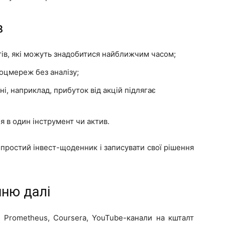
в
тів, які можуть знадобитися найближчим часом;
соцмереж без аналізу;
їні, наприклад, прибуток від акцій підлягає
я в один інструмент чи актив.
простий інвест-щоденник і записувати свої рішення
нню далі
: Prometheus, Coursera, YouTube-канали на кшталт