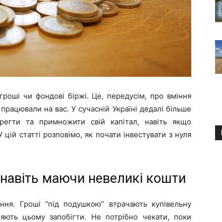
роші чи фондові біржі. Це, передусім, про вміння
працювали на вас. У сучасній Україні дедалі більше
егти та примножити свій капітал, навіть якщо
цій статті розповімо, як почати інвестувати з нуля
 навіть маючи невеликі кошти
ння. Гроші “під подушкою” втрачають купівельну
ляють цьому запобігти. Не потрібно чекати, поки