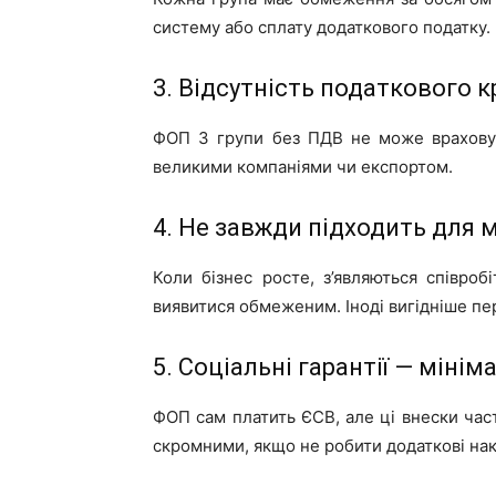
систему або сплату додаткового податку.
3. Відсутність податкового 
ФОП 3 групи без ПДВ не може враховув
великими компаніями чи експортом.
4. Не завжди підходить для
Коли бізнес росте, з’являються співро
виявитися обмеженим. Іноді вигідніше пе
5. Соціальні гарантії — мінім
ФОП сам платить ЄСВ, але ці внески част
скромними, якщо не робити додаткові на