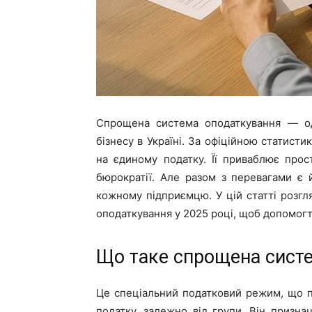
Спрощена система оподаткування — од
бізнесу в Україні. За офіційною статист
на єдиному податку. Її приваблює прост
бюрократії. Але разом з перевагами є 
кожному підприємцю. У цій статті розг
оподаткування у 2025 році, щоб допомогт
Що таке спрощена сист
Це спеціальний податковий режим, що пе
податку, залежно від групи. Він призна