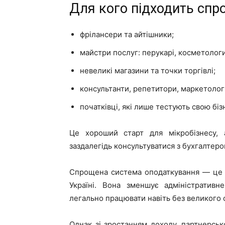
Для кого підходить спр
фрілансери та айтішники;
майстри послуг: перукарі, косметологи
невеликі магазини та точки торгівлі;
консультанти, репетитори, маркетолог
початківці, які лише тестують свою біз
Це хороший старт для мікробізнесу,
заздалегідь консультуватися з бухгалтеро
Спрощена система оподаткування — це ч
Україні. Вона зменшує адміністративн
легально працювати навіть без великого о
Однак зі зростанням доходу, партнерсько