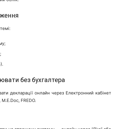
аження
темі:
му;
;
).
ювати без бухгалтера
вати декларації онлайн через Електронний кабінет
, M.E.Doc, FREDO.