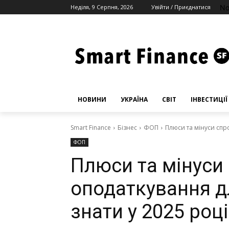
No
Неділя, 9 Серпня, 2026
Увійти / Приєднатися
НОВИНИ
УКРАЇНА
СВІТ
ІНВЕСТИЦІЇ
Smart Finance
Бізнес
ФОП
Плюси та мінуси спр
ФОП
Плюси та мінуси
оподаткування д
знати у 2025 році