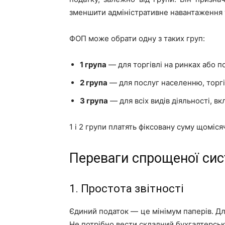
зменшити адміністративне навантаження 
ФОП може обрати одну з таких груп:
1 група
— для торгівлі на ринках або по
2 група
— для послуг населенню, торгів
3 група
— для всіх видів діяльності, вк
1 і 2 групи платять фіксовану суму щоміся
Переваги спрощеної си
1. Простота звітності
Єдиний податок — це мінімум паперів. Для
Не потрібно вести складний бухгалтерськ