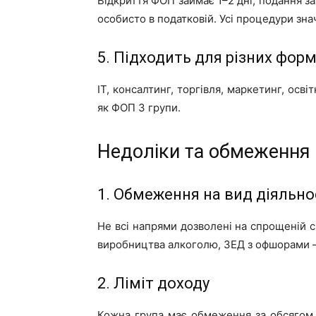
Відкриття ФОП займає 1–2 дні, подання з
особисто в податковій. Усі процедури зн
5. Підходить для різних форм
IT, консалтинг, торгівля, маркетинг, осв
як ФОП 3 групи.
Недоліки та обмеження
1. Обмеження на вид діяльно
Не всі напрями дозволені на спрощеній си
виробництва алкоголю, ЗЕД з офшорами 
2. Ліміт доходу
Кожна група має обмеження за обсягом 