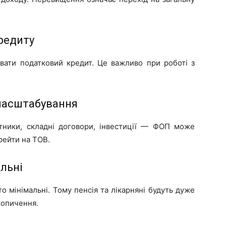
кредиту
ати податковий кредит. Це важливо при роботі з
 масштабування
бітники, складні договори, інвестиції — ФОП може
рейти на ТОВ.
альні
о мінімальні. Тому пенсія та лікарняні будуть дуже
копичення.