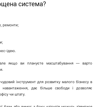
ощена система?
, ремонти;
и;
нес-ідею.
 але якщо ви плануєте масштабування — варто
м.
удовий інструмент для розвитку малого бізнесу в
е навантаження, дає більше свободи і дозволяє
фісу чи штату.
ї бази або вимог з боку клієнтів можуть з’явитися