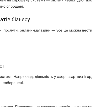
аяви на спрощену систему — онлайн через “Дію” або
ачно спрощені.
атів бізнесу
ітні послуги, онлайн-магазини — усе це можна вести
сті
стемі. Наприклад, діяльність у сфері азартних ігор,
— заборонені.
доходу. Перевищення означає перехід на загальну