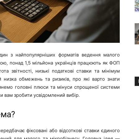
ин з найпопулярніших форматів ведення малого
икою, понад 1,5 мільйона українців працюють як ФОП
ота звітності, низькі податкові ставки та мінімум
й низка обмежень та ризиків, про які варто знати
лянемо головні плюси та мінуси спрощеної системи
и вам зробити усвідомлений вибір.
ема?
редбачає фіксовані або відсоткові ставки єдиного
чений для малого та мікробізнесу. Головна ідея —