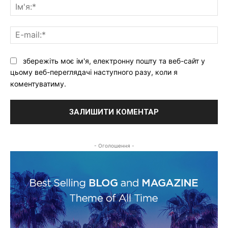
коментар:
Ім'
E-
mai
збережіть моє ім'я, електронну пошту та веб-сайт у
цьому веб-переглядачі наступного разу, коли я
коментуватиму.
- Оголошення -