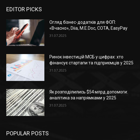
EDITOR PICKS
Огляд бізнес-додатків для ФОП:
«Вчасно», Diia, M.E.Doc, СОТА, EasyPay
31.07.2025
Ринок інвестицій МСБ у цифрах: хто
фінансує стартапи та підприємців у 2025
31.07.2025
Як розподілились $54 млрд допомоги:
аналітика за напрямками у 2025
31.07.2025
POPULAR POSTS