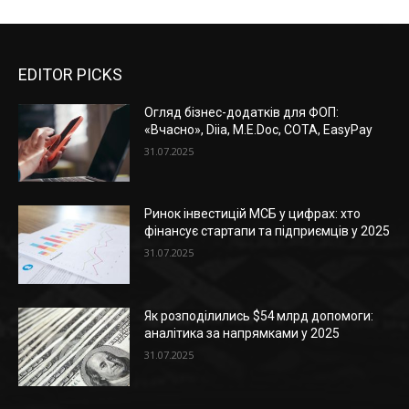
EDITOR PICKS
Огляд бізнес-додатків для ФОП:
«Вчасно», Diia, M.E.Doc, СОТА, EasyPay
31.07.2025
Ринок інвестицій МСБ у цифрах: хто
фінансує стартапи та підприємців у 2025
31.07.2025
Як розподілились $54 млрд допомоги:
аналітика за напрямками у 2025
31.07.2025