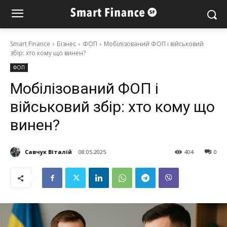
Smart Finance
Бізнес
ФОП
Мобілізований ФОП і військовий
збір: хто кому що винен?
ФОП
Мобілізований ФОП і
військовий збір: хто кому що
винен?
Савчук Віталій
08.05.2025
404
0