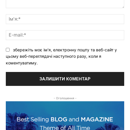
Ваш
коментар:
Ім'
E-
mai
збережіть моє ім'я, електронну пошту та веб-сайт у
цьому веб-переглядачі наступного разу, коли я
коментуватиму.
- Оголошення -