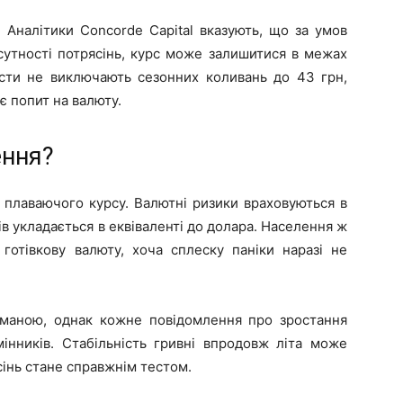
. Аналітики Concorde Capital вказують, що за умов
сутності потрясінь, курс може залишитися в межах
істи не виключають сезонних коливань до 43 грн,
є попит на валюту.
ення?
 плаваючого курсу. Валютні ризики враховуються в
в укладається в еквіваленті до долара. Населення ж
готівкову валюту, хоча сплеску паніки наразі не
иманою, однак кожне повідомлення про зростання
інників. Стабільність гривні впродовж літа може
інь стане справжнім тестом.