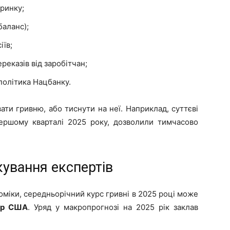
 ринку;
баланс);
іїв;
реказів від заробітчан;
 політика Нацбанку.
ти гривню, або тиснути на неї. Наприклад, суттєві
 першому кварталі 2025 року, дозволили тимчасово
ікування експертів
оміки, середньорічний курс гривні в 2025 році може
ар США
. Уряд у макропрогнозі на 2025 рік заклав