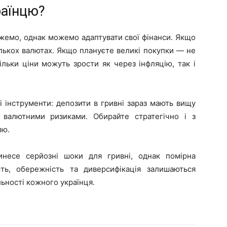
раїнцю?
жемо, однак можемо адаптувати свої фінанси. Якщо
ількох валютах. Якщо плануєте великі покупки — не
ільки ціни можуть зрости як через інфляцію, так і
і інструменти: депозити в гривні зараз мають вищу
 валютними ризиками. Обирайте стратегічно і з
лю.
несе серйозні шоки для гривні, однак помірна
ть, обережність та диверсифікація залишаються
ьності кожного українця.