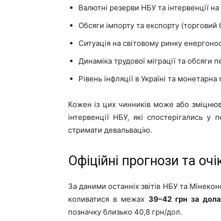
Валютні резерви НБУ та інтервенції на
Обсяги імпорту та експорту (торговий 
Ситуація на світовому ринку енергонос
Динаміка трудової міграції та обсяги пе
Рівень інфляції в Україні та монетарна
Кожен із цих чинників може або зміцнюва
інтервенції НБУ, які спостерігались у
стримати девальвацію.
Офіційні прогнози та оч
За даними останніх звітів НБУ та Мінекон
коливатися в межах
39–42 грн за дол
позначку близько 40,8 грн/дол.