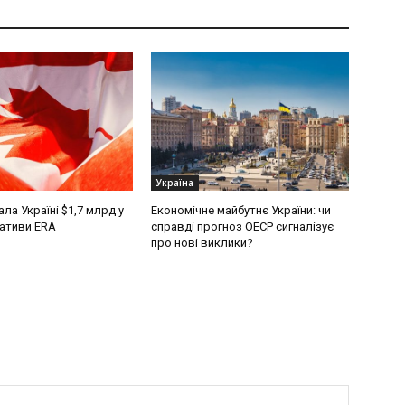
Україна
ла Україні $1,7 млрд у
Економічне майбутнє України: чи
іативи ERA
справді прогноз ОЕСР сигналізує
про нові виклики?