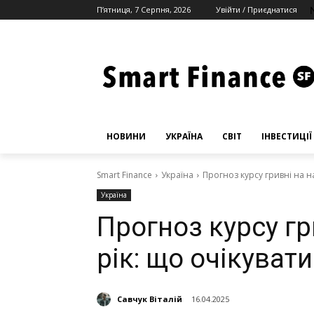
П’ятниця, 7 Серпня, 2026
Увійти / Приєднатися
НОВИНИ
УКРАЇНА
СВІТ
ІНВЕСТИЦІЇ
Smart Finance
Україна
Прогноз курсу гривні на н
Україна
Прогноз курсу г
рік: що очікуват
Савчук Віталій
16.04.2025