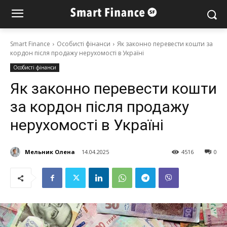
Smart Finance
Особисті фінанси
Як законно перевести кошти за
кордон після продажу нерухомості в Україні
Особисті фінанси
Як законно перевести кошти
за кордон після продажу
нерухомості в Україні
Мельник Олена
14.04.2025
4516
0