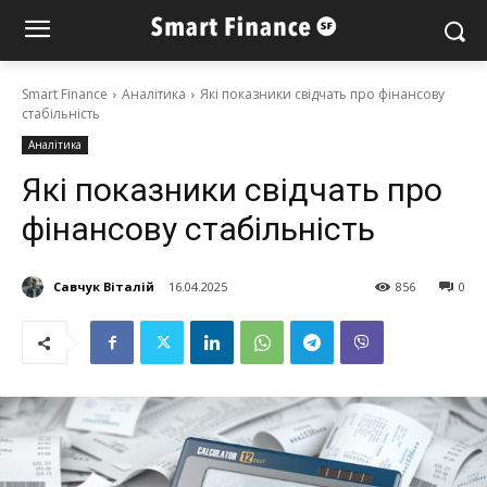
Smart Finance
Аналітика
Які показники свідчать про фінансову
стабільність
Аналітика
Які показники свідчать про
фінансову стабільність
Савчук Віталій
16.04.2025
856
0