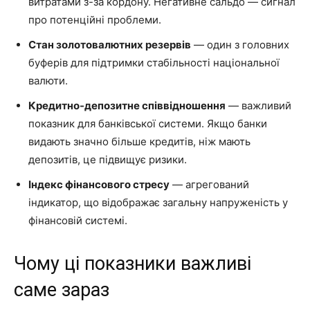
витратами з-за кордону. Негативне сальдо — сигнал
про потенційні проблеми.
Стан золотовалютних резервів
— один з головних
буферів для підтримки стабільності національної
валюти.
Кредитно-депозитне співвідношення
— важливий
показник для банківської системи. Якщо банки
видають значно більше кредитів, ніж мають
депозитів, це підвищує ризики.
Індекс фінансового стресу
— агрегований
індикатор, що відображає загальну напруженість у
фінансовій системі.
Чому ці показники важливі
саме зараз